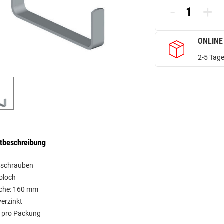
-
+
ONLINE
2-5 Tage
tbeschreibung
schrauben
oloch
äche: 160 mm
verzinkt
k pro Packung