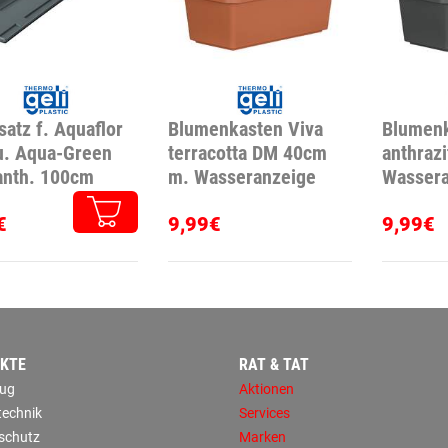
satz f. Aquaflor
Blumenkasten Viva
Blumenk
u. Aqua-Green
terracotta DM 40cm
anthraz
anth. 100cm
m. Wasseranzeige
Wassera
€
9,99€
9,99€
KTE
RAT & TAT
ug
Aktionen
technik
Services
sschutz
Marken