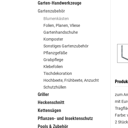
Garten-Handwerkzeuge
Gartenzubehör
Blumenkästen
Folien, Planen, Vliese
Gartenhandschuhe
Komposter
Sonstiges Gartenzubehör
Pflanzgefäße
Grabpflege
Klebefolien
Tischdekoration
Hochbeete, Frühbeete, Anzucht
Produk
Schutzhüllen
Griller
zum An
mit Eur
Heckenschnitt
Tragfl
Kettensägen
Farbe: 
Pflanzen- und Insektenschutz
2 Stüc
Pools & Zubehör