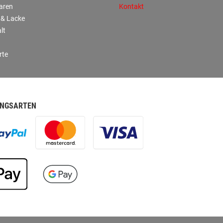
aren
Kontakt
 & Lacke
lt
rte
NGSARTEN