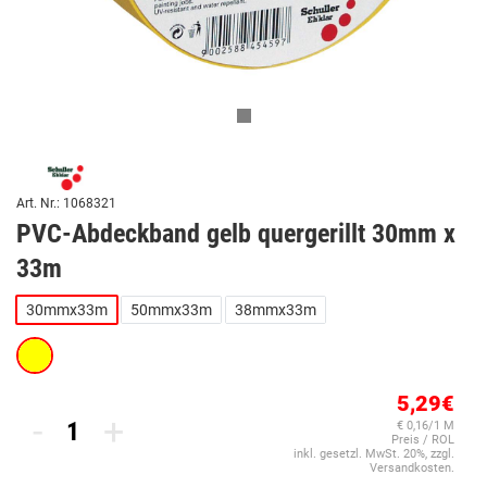
Art. Nr.: 1068321
PVC-Abdeckband gelb quergerillt 30mm x
33m
30mmx33m
50mmx33m
38mmx33m
5,29€
-
+
€ 0,16/1 M
Preis / ROL
inkl. gesetzl. MwSt. 20%, zzgl.
Versandkosten.