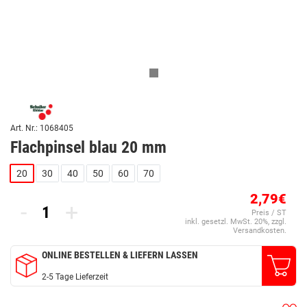
Art. Nr.: 1068405
Flachpinsel blau 20 mm
20
30
40
50
60
70
2,79€
-
+
Preis / ST
inkl. gesetzl. MwSt. 20%, zzgl.
Versandkosten.
ONLINE BESTELLEN & LIEFERN LASSEN
2-5 Tage Lieferzeit