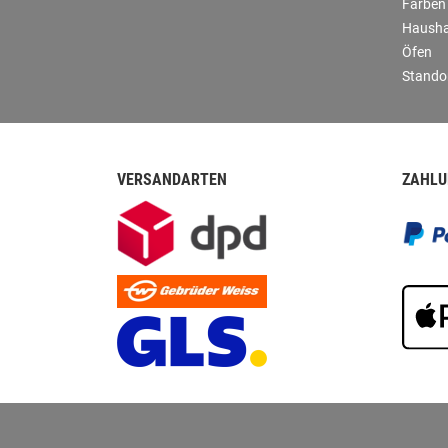
Farben
Hausha
Öfen
Stando
VERSANDARTEN
ZAHLU