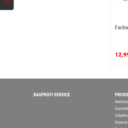
Farbw
12,9
BAUPROFI SERVICE
PRODU
Werkze
Garten
Arbeit
Eisenw