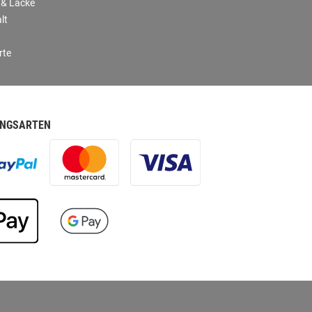
 & Lacke
lt
rte
NGSARTEN