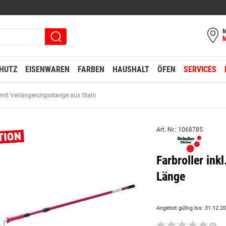
M
HUTZ
EISENWAREN
FARBEN
HAUSHALT
ÖFEN
SERVICES
t mit Verlängerungsstange aus Stahl
Art. Nr.: 1068785
Farbroller in
Länge
Angebot gültig bis: 31.12.2
(0)