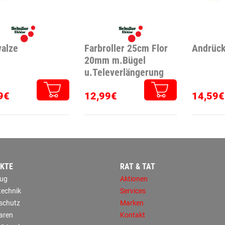
alze
Farbroller 25cm Flor
Andrück
20mm m.Bügel
u.Televerlängerung
9€
12,99€
14,59€
KTE
RAT & TAT
ug
Aktionen
technik
Services
sschutz
Marken
aren
Kontakt