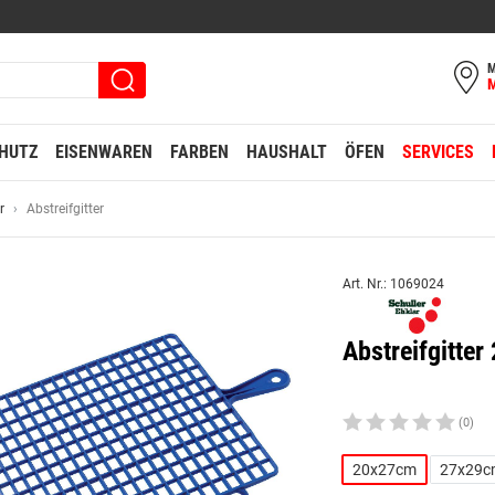
M
HUTZ
EISENWAREN
FARBEN
HAUSHALT
ÖFEN
SERVICES
r
Abstreifgitter
Art. Nr.: 1069024
Abstreifgitte
(0)
20x27cm
27x29c