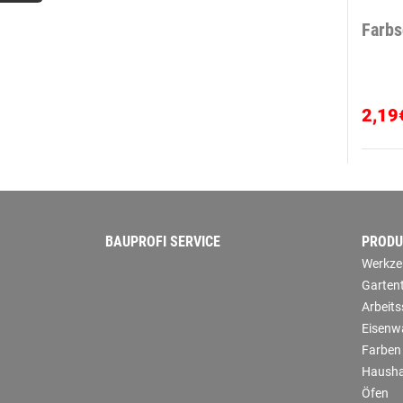
Farbs
2,19
BAUPROFI SERVICE
PRODU
Werkze
Garten
Arbeit
Eisenw
Farben
Hausha
Öfen