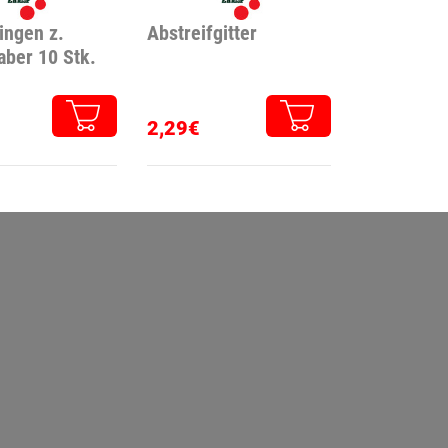
ingen z.
Abstreifgitter
aber 10 Stk.
2,29€