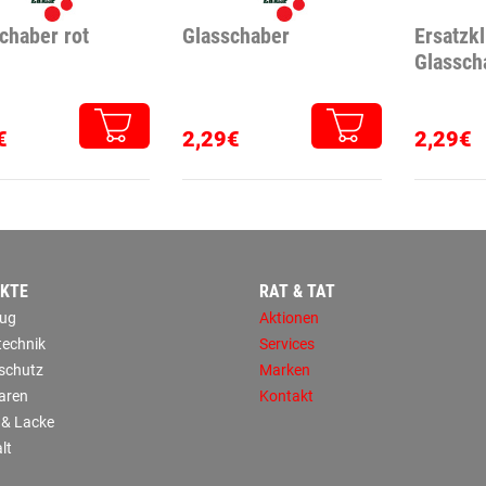
chaber rot
Glasschaber
Ersatzkl
Glassch
€
2,29€
2,29€
KTE
RAT & TAT
ug
Aktionen
technik
Services
sschutz
Marken
aren
Kontakt
 & Lacke
lt