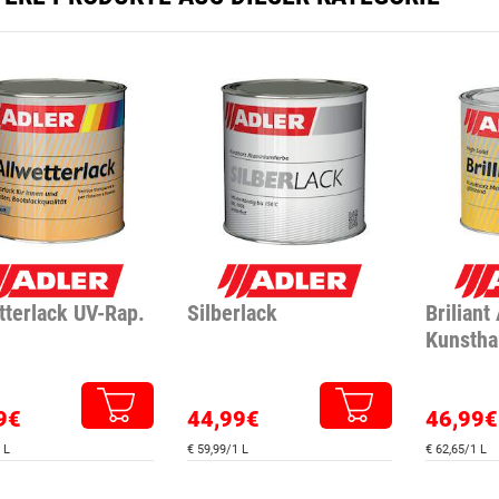
tterlack UV-Rap.
Silberlack
Briliant
Kunstha
9€
44,99€
46,99€
 L
€ 59,99/1 L
€ 62,65/1 L