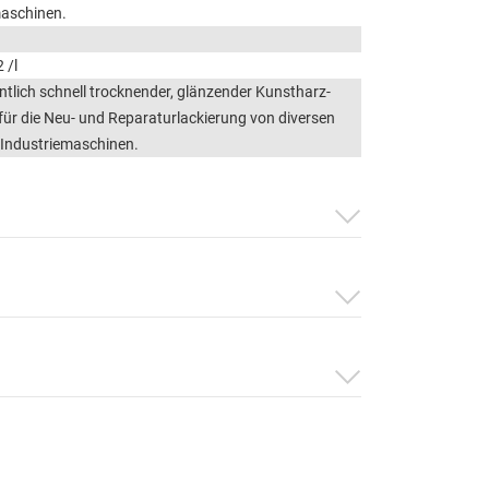
maschinen.
 /l
tlich schnell trocknender, glänzender Kunstharz-
 für die Neu- und Reparaturlackierung von diversen
 Industriemaschinen.