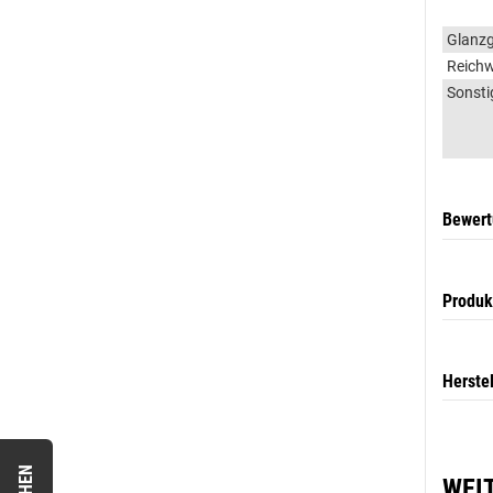
Glanz
Reichw
Sonsti
Bewer
Produk
Herste
WEI