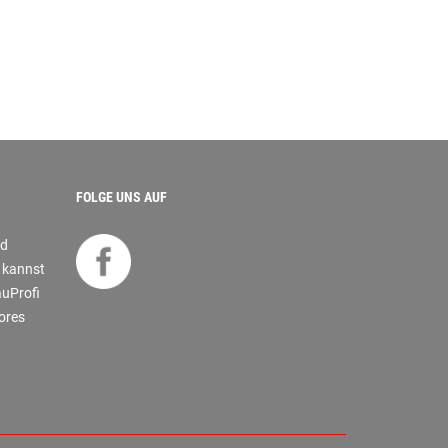
FOLGE UNS AUF
nd
s kannst
auProfi
tores