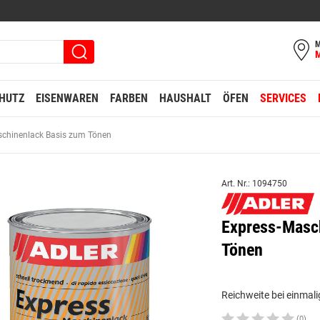
M
HUTZ
EISENWAREN
FARBEN
HAUSHALT
ÖFEN
SERVICES
schinenlack Basis zum Tönen
Art. Nr.: 1094750
Express-Masc
Tönen
Reichweite bei einmali
(0)