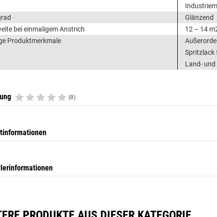
Industrie
grad
Glänzend
eite bei einmaligem Anstrich
12 – 14 m2
ge Produktmerkmale
Außerorden
Spritzlack
Land- und
tung
(0)
tinformationen
llerinformationen
TERE PRODUKTE AUS DIESER KATEGORIE