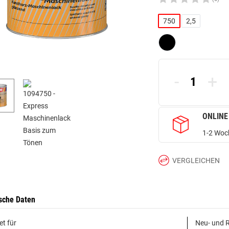
750
2,5
-
+
ONLINE
1-2 Woch
VERGLEICHEN
sche Daten
et für
Neu- und R