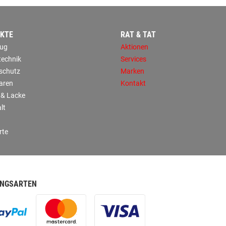
KTE
RAT & TAT
ug
Aktionen
technik
Services
sschutz
Marken
aren
Kontakt
 & Lacke
lt
rte
NGSARTEN