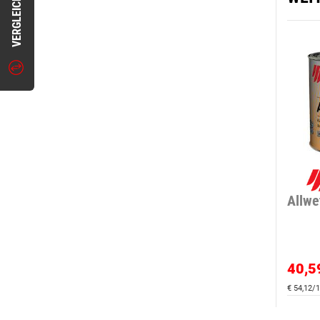
VERGLEICHEN
Allwe
40,5
€ 54,12/1