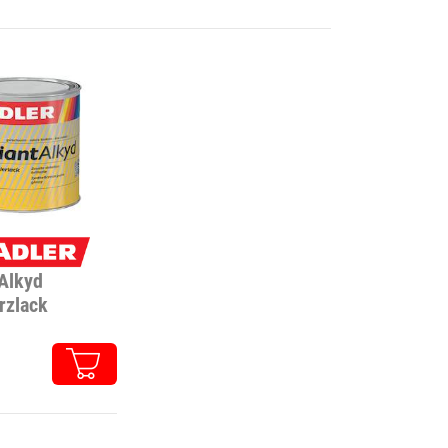
 Alkyd
rzlack