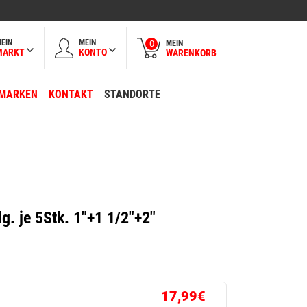
EIN
MEIN
MEIN
0
MARKT
KONTO
WARENKORB
MARKEN
KONTAKT
STANDORTE
lg. je 5Stk. 1"+1 1/2"+2"
17,99€