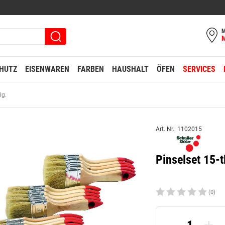
M
HUTZ
EISENWAREN
FARBEN
HAUSHALT
ÖFEN
SERVICES
lg.
Art. Nr.: 1102015
Pinselset 15-t
(0)