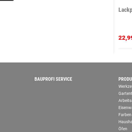
Lackp
22,9
BAUPROFI SERVICE
PRODU
Werkze
Garten
Arbeit
Eisenw
Farben
Hausha
Öfen