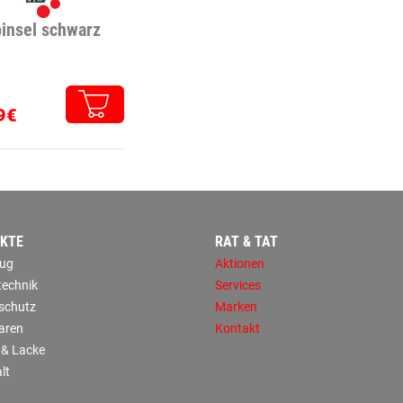
insel schwarz
9€
KTE
RAT & TAT
ug
Aktionen
technik
Services
sschutz
Marken
aren
Kontakt
 & Lacke
lt