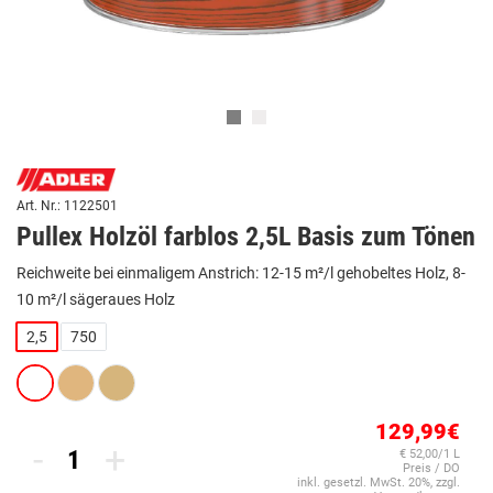
Art. Nr.: 1122501
Pullex Holzöl farblos 2,5L Basis zum Tönen
Reichweite bei einmaligem Anstrich: 12-15 m²/l gehobeltes Holz, 8-
10 m²/l sägeraues Holz
2,5
750
129,99€
-
+
€ 52,00/1 L
Preis / DO
inkl. gesetzl. MwSt. 20%, zzgl.