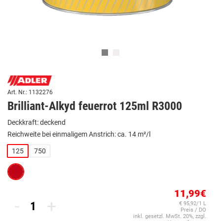
Art. Nr.: 1132276
Brilliant-Alkyd feuerrot 125ml R3000
Deckkraft: deckend
Reichweite bei einmaligem Anstrich: ca. 14 m²/l
125
750
11,99€
-
+
€ 95,92/1 L
Preis / DO
inkl. gesetzl. MwSt. 20%, zzgl.