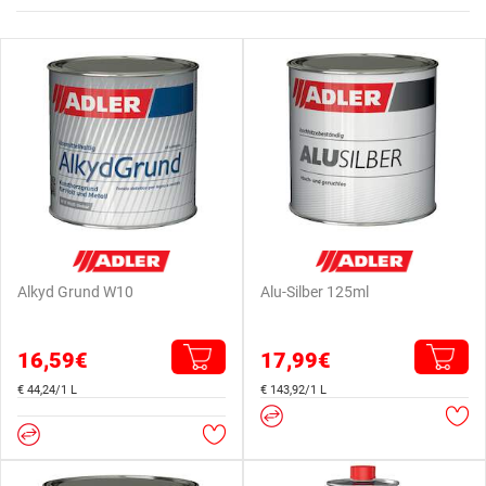
Alkyd Grund W10
Alu-Silber 125ml
16,59€
17,99€
€ 44,24/1 L
€ 143,92/1 L