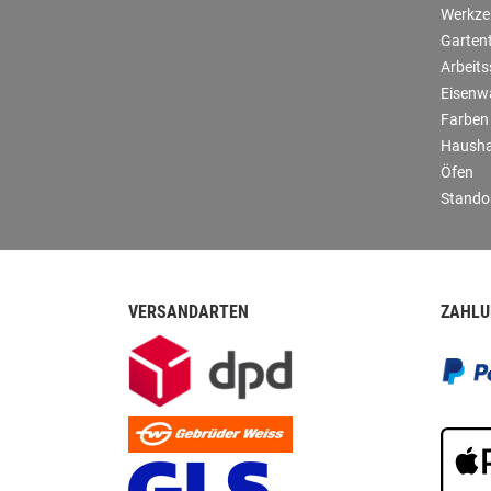
Werkze
Garten
Arbeit
Eisenw
Farben
Hausha
Öfen
Stando
VERSANDARTEN
ZAHLU