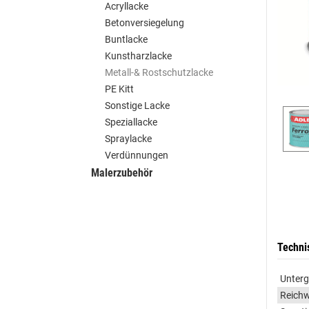
Acryllacke
Betonversiegelung
Buntlacke
Kunstharzlacke
Metall-& Rostschutzlacke
PE Kitt
Sonstige Lacke
Speziallacke
Spraylacke
Verdünnungen
Malerzubehör
Techni
Unter
Reichw