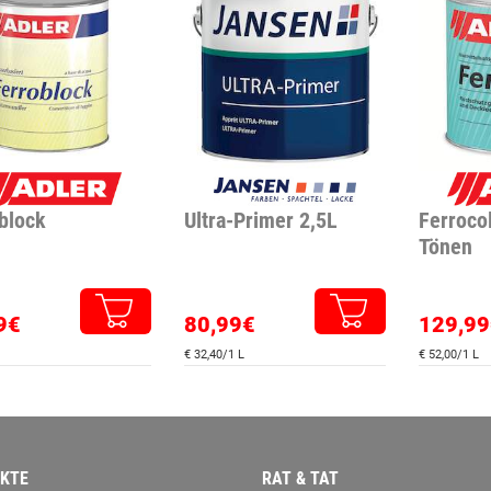
block
Ultra-Primer 2,5L
Ferroco
Tönen
9€
80,99€
129,99
€ 32,40/1 L
€ 52,00/1 L
KTE
RAT & TAT