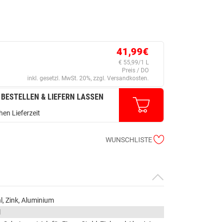
41,99€
€ 55,99/1 L
Preis / DO
inkl. gesetzl. MwSt. 20%, zzgl. Versandkosten.
 BESTELLEN & LIEFERN LASSEN
en Lieferzeit
WUNSCHLISTE
l, Zink, Aluminium
l