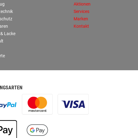
ug
Aktionen
technik
Services
sschutz
Marken
aren
Kontakt
 & Lacke
lt
rte
NGSARTEN