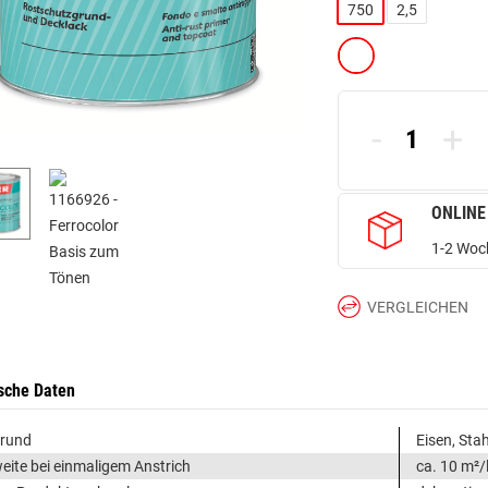
750
2,5
-
+
ONLINE
1-2 Woch
VERGLEICHEN
sche Daten
grund
Eisen, Stah
eite bei einmaligem Anstrich
ca. 10 m²/