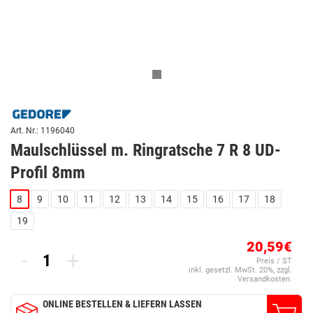
Art. Nr.: 1196040
Maulschlüssel m. Ringratsche 7 R 8 UD-
Profil 8mm
8
9
10
11
12
13
14
15
16
17
18
19
20,59€
-
+
Preis / ST
inkl. gesetzl. MwSt. 20%, zzgl.
Versandkosten.
ONLINE BESTELLEN & LIEFERN LASSEN