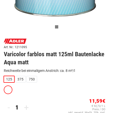
Art. Nr.: 1211095
Varicolor farblos matt 125ml Bautenlacke
Aqua matt
Reichweite bei einmaligem Anstrich: ca. 8 m²/l
125
375
750
11,59€
-
+
€ 92,72/1 L
Preis / DO
inkl. gesetzl. MwSt. 20%, zzgl.