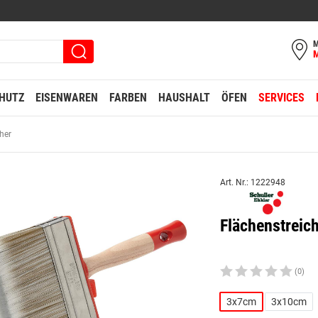
M
HUTZ
EISENWAREN
FARBEN
HAUSHALT
ÖFEN
SERVICES
her
Art. Nr.: 1222948
Flächenstrei
(0)
3x7cm
3x10cm