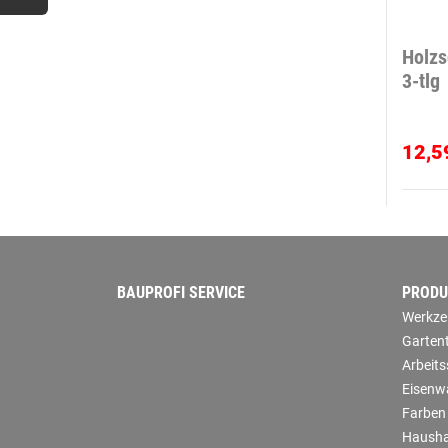
Holzs
3-tlg
12,5
BAUPROFI SERVICE
PRODU
Werkze
Garten
Arbeit
Eisenw
Farben
Hausha