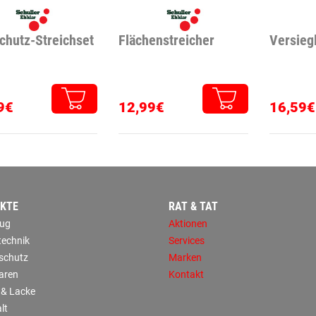
chutz-Streichset
Flächenstreicher
Versieg
9€
12,99€
16,59€
KTE
RAT & TAT
ug
Aktionen
technik
Services
sschutz
Marken
aren
Kontakt
 & Lacke
lt