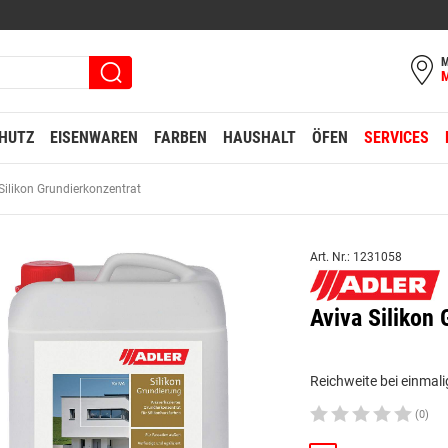
M
HUTZ
EISENWAREN
FARBEN
HAUSHALT
ÖFEN
SERVICES
Silikon Grundierkonzentrat
Art. Nr.: 1231058
Aviva Silikon
Reichweite bei einmali
(0)