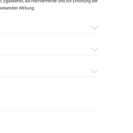
n, Egalisieren, als Haftvermittler und zur Erhöhung der
eisenden Wirkung