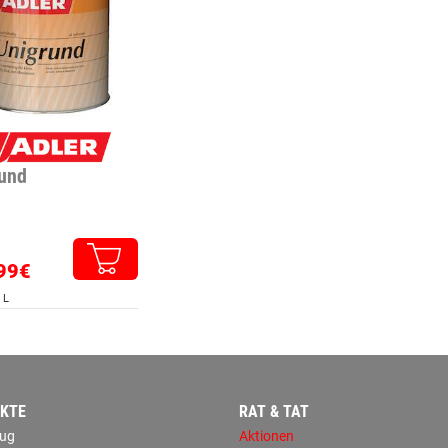
und
99€
 L
KTE
RAT & TAT
ug
Aktionen