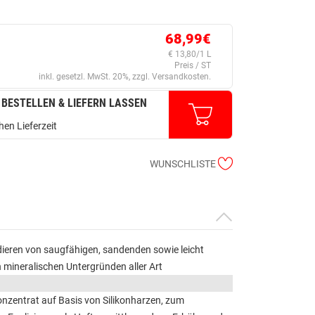
68,99€
€ 13,80/1 L
Preis / ST
inkl. gesetzl. MwSt. 20%, zzgl. Versandkosten.
 BESTELLEN & LIEFERN LASSEN
en Lieferzeit
WUNSCHLISTE
eren von saugfähigen, sandenden sowie leicht
 mineralischen Untergründen aller Art
nzentrat auf Basis von Silikonharzen, zum