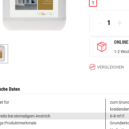
5
-
+
ONLINE
1-2 Woch
VERGLEICHEN
sche Daten
et für
zum Grundi
kreidenden
eite bei einmaligem Anstrich
6-8 m²/l
ge Produktmerkmale
Grundierko