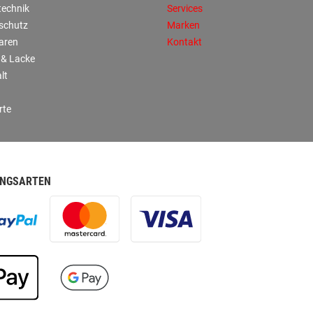
technik
Services
sschutz
Marken
aren
Kontakt
 & Lacke
lt
rte
NGSARTEN