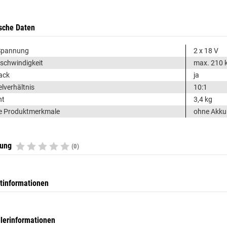
sche Daten
Spannung
2 x 18 V
schwindigkeit
max. 210 
ack
ja
lverhältnis
10:1
ht
3,4 kg
e Produktmerkmale
ohne Akku
tung
(0)
tinformationen
llerinformationen