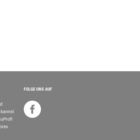
FOLGE UNS AUF
nd
s kannst
auProfi
tores