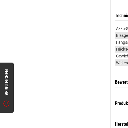
Techni
Akku-
Blasge
Fangs
Häckse
Gewic
Weiter
VERGLEICHEN
Bewer
Produk
Herste