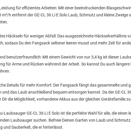
Leistung für effizientes Arbeiten: Mit einer beeindruckenden Blasgeschw
 m³/h entfernt der GE-CL 36 Li E Solo Laub, Schmutz und kleine Zweige 
eten.
ntes Häckseln für weniger Abfall: Das ausgezeichnete Häckselverhältnis
ch, sodass Du den Fangsack seltener leeren musst und mehr Zeit für ande
und benutzerfreundlich: Mit einem Gewicht von nur 3,4 kg ist dieser Laub
ung für Arme und Rücken während der Arbeit. So kannst Du auch länger
ühren.
che Details für mehr Komfort: Der Fangsack fängt das gesammelte und geh
n und das Laub anschließend bequem entsorgen kannst. Da der GE-CL 36 L
er Dir die Möglichkeit, vorhandene Akkus aus der gleichen Gerätefamilie 
u-Laubsauger GE-CL 36 Li E Solo ist die perfekte Wahl für alle, die einen
nden Laubsauger suchen. Befreie Deinen Garten von Laub und Schmutz mi
 und Sauberkeit, die er hinterlässt.