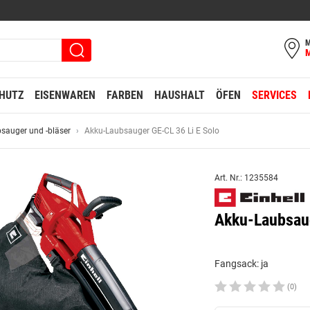
M
HUTZ
EISENWAREN
FARBEN
HAUSHALT
ÖFEN
SERVICES
sauger und -bläser
Akku-Laubsauger GE-CL 36 Li E Solo
Art. Nr.: 1235584
Akku-Laubsaug
Fangsack: ja
(0)