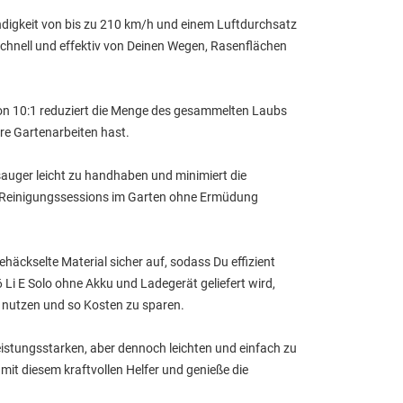
indigkeit von bis zu 210 km/h und einem Luftdurchsatz
schnell und effektiv von Deinen Wegen, Rasenflächen
 von 10:1 reduziert die Menge des gesammelten Laubs
re Gartenarbeiten hast.
sauger leicht zu handhaben und minimiert die
e Reinigungssessions im Garten ohne Ermüdung
äckselte Material sicher auf, sodass Du effizient
i E Solo ohne Akku und Ladegerät geliefert wird,
zu nutzen und so Kosten zu sparen.
 leistungsstarken, aber dennoch leichten und einfach zu
t diesem kraftvollen Helfer und genieße die