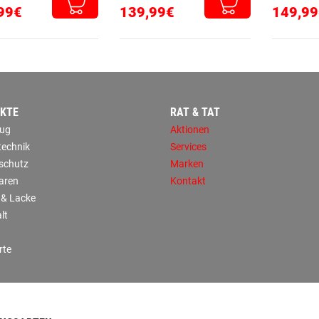
99€
139,99€
149,99
KTE
RAT & TAT
ug
Aktionen
technik
Services
sschutz
Marken
aren
Kontakt
 & Lacke
lt
rte