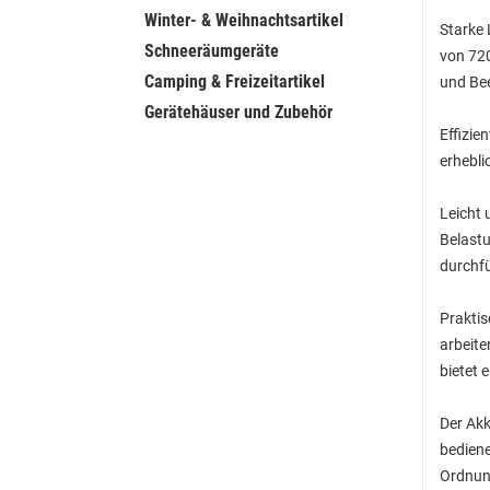
Winter- & Weihnachtsartikel
Starke 
Schneeräumgeräte
von 720
Camping & Freizeitartikel
und Be
Gerätehäuser und Zubehör
Effizie
erhebli
Leicht 
Belast
durchf
Praktis
arbeite
bietet 
Der Akk
bediene
Ordnung