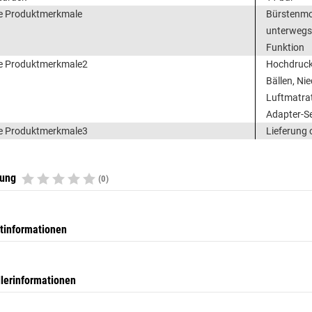
e Produktmerkmale
Bürstenmot
unterwegs 
Funktion
e Produktmerkmale2
Hochdruck
Bällen, Ni
Luftmatrat
Adapter-S
e Produktmerkmale3
Lieferung
tung
(0)
tinformationen
llerinformationen