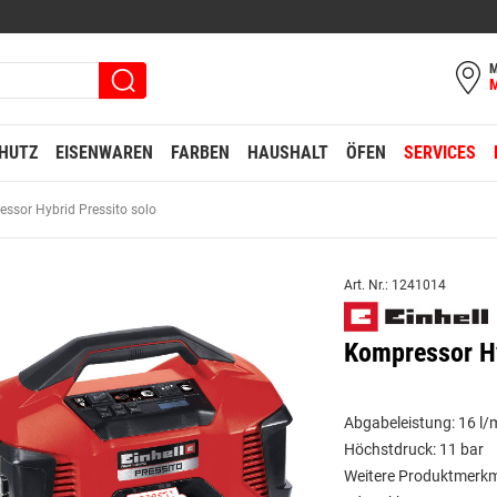
M
HUTZ
EISENWAREN
FARBEN
HAUSHALT
ÖFEN
SERVICES
ssor Hybrid Pressito solo
Art. Nr.: 1241014
Kompressor Hy
Abgabeleistung: 16 l/
Höchstdruck: 11 bar
Weitere Produktmerkma