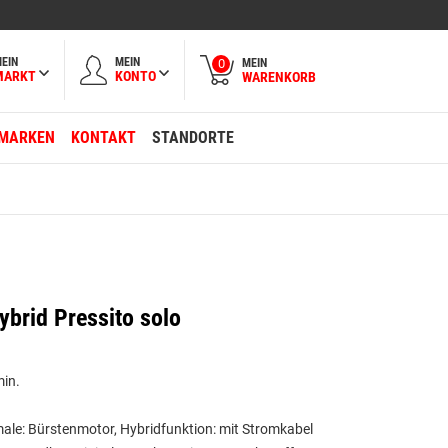
EIN
MEIN
MEIN
0
MARKT
KONTO
WARENKORB
MARKEN
KONTAKT
STANDORTE
brid Pressito solo
min.
le: Bürstenmotor, Hybridfunktion: mit Stromkabel