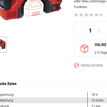
oder Akku unterwegs v
Funktion
(0)
-
+
ONLINE
2-5 Tage
VERGLEICHEN
sche Daten
Spannung
18 V
leistung
16 l/min.
tdruck
11 bar