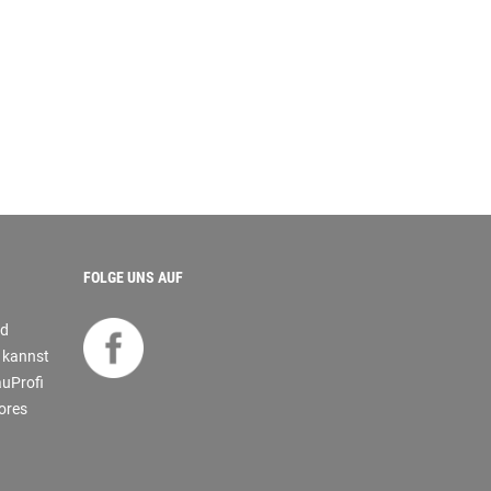
FOLGE UNS AUF
nd
s kannst
auProfi
tores