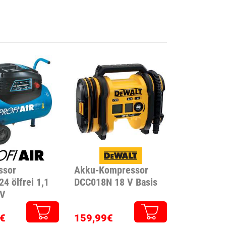
ssor
Akku-Kompressor
4 ölfrei 1,1
DCC018N 18 V Basis
 V
€
159,99€