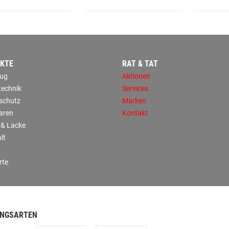
KTE
RAT & TAT
ug
Aktionen
technik
Services
sschutz
Marken
aren
Kontakt
 & Lacke
lt
rte
NGSARTEN