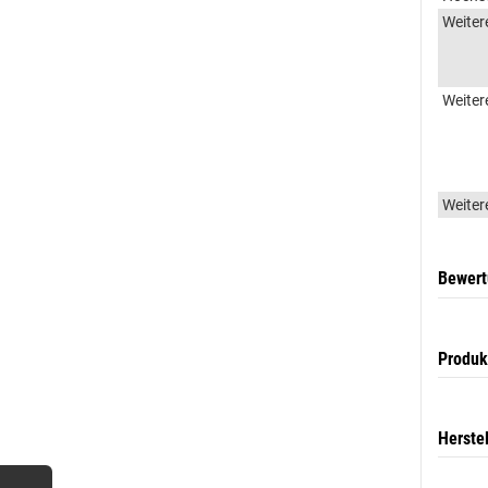
Weiter
Weiter
Weiter
Bewer
Produk
Herste