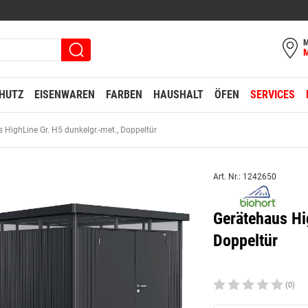
M
HUTZ
EISENWAREN
FARBEN
HAUSHALT
ÖFEN
SERVICES
 HighLine Gr. H5 dunkelgr.-met., Doppeltür
Art. Nr.: 1242650
Gerätehaus Hi
Doppeltür
(0)