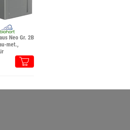
aus Neo Gr. 2B
au-met.,
ür