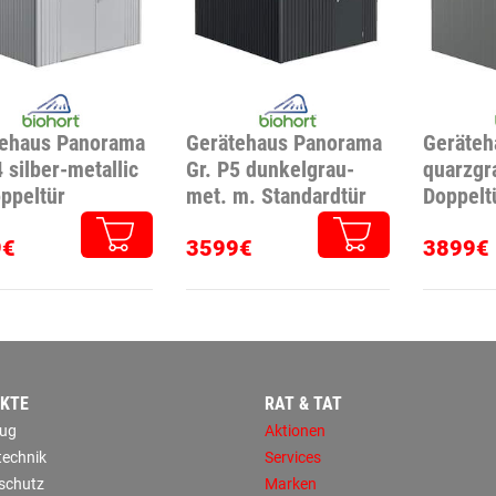
tehaus Panorama
Gerätehaus Panorama
Geräteh
4 silber-metallic
Gr. P5 dunkelgrau-
quarzgr
ppeltür
met. m. Standardtür
Doppelt
9€
3599€
3899€
KTE
RAT & TAT
ug
Aktionen
technik
Services
sschutz
Marken