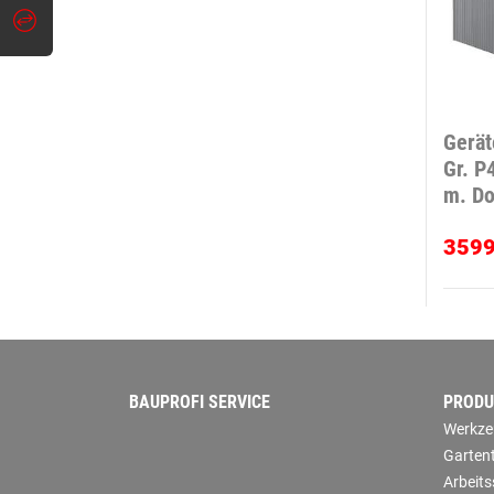
Gerä
Gr. P
m. Do
359
BAUPROFI SERVICE
PRODU
Werkze
Garten
Arbeit