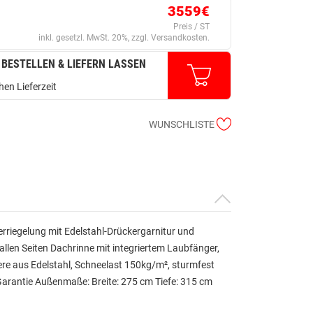
3559€
Preis / ST
inkl. gesetzl. MwSt. 20%, zzgl. Versandkosten.
 BESTELLEN & LIEFERN LASSEN
en Lieferzeit
WUNSCHLISTE
rriegelung mit Edelstahl-Drückergarnitur und
llen Seiten Dachrinne mit integriertem Laubfänger,
ere aus Edelstahl, Schneelast 150kg/m², sturmfest
arantie Außenmaße: Breite: 275 cm Tiefe: 315 cm