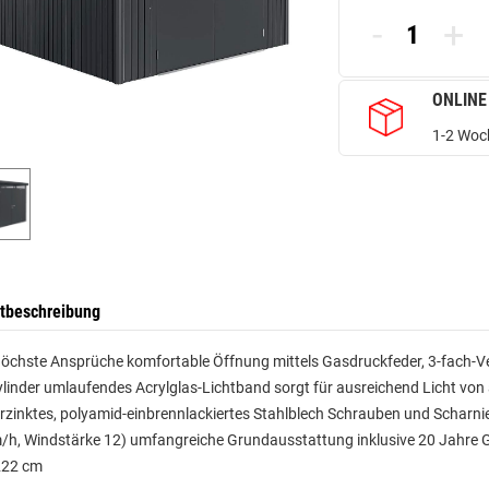
-
+
ONLINE
1-2 Woch
tbeschreibung
 höchste Ansprüche komfortable Öffnung mittels Gasdruckfeder, 3-fach-Ve
inder umlaufendes Acrylglas-Lichtband sorgt für ausreichend Licht von a
rzinktes, polyamid-einbrennlackiertes Stahlblech Schrauben und Scharni
h, Windstärke 12) umfangreiche Grundausstattung inklusive 20 Jahre G
222 cm