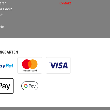
aren
Kontakt
 & Lacke
lt
rte
NGSARTEN