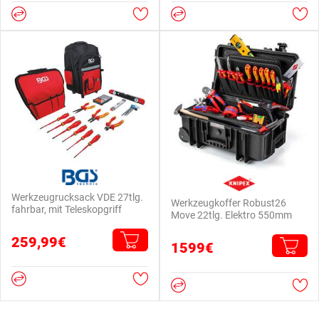
Werkzeugrucksack VDE 27tlg.
Werkzeugkoffer Robust26
fahrbar, mit Teleskopgriff
Move 22tlg. Elektro 550mm
259,99€
1599€