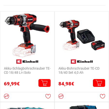
Akku-Schlagbohrschrauber TE-
Akku-Bohrschrauber TE-CD
CD 18/48 Li-i Solo
18/40 Set 4,0 Ah
69,99€
84,98€