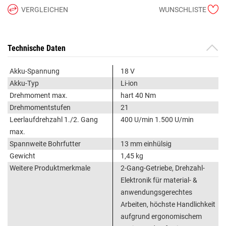
VERGLEICHEN
WUNSCHLISTE
Technische Daten
Akku-Spannung
18 V
Akku-Typ
Li-ion
Drehmoment max.
hart 40 Nm
Drehmomentstufen
21
Leerlaufdrehzahl 1./2. Gang
400 U/min 1.500 U/min
max.
Spannweite Bohrfutter
13 mm einhülsig
Gewicht
1,45 kg
Weitere Produktmerkmale
2-Gang-Getriebe, Drehzahl-
Elektronik für material- &
anwendungsgerechtes
Arbeiten, höchste Handlichkeit
aufgrund ergonomischem