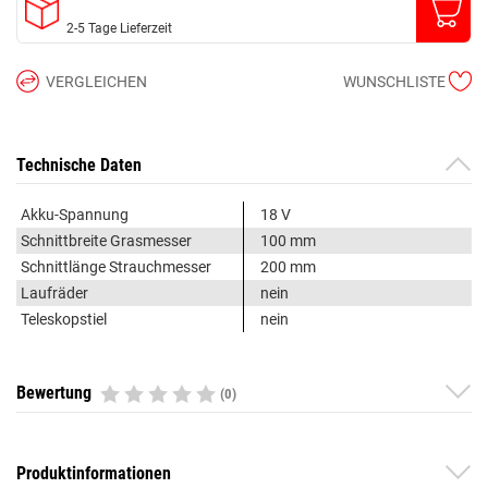
2-5 Tage Lieferzeit
VERGLEICHEN
WUNSCHLISTE
Technische Daten
Akku-Spannung
18 V
Schnittbreite Grasmesser
100 mm
Schnittlänge Strauchmesser
200 mm
Laufräder
nein
Teleskopstiel
nein
Bewertung
(0)
Produktinformationen