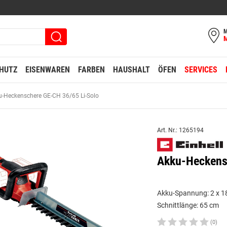
M
HUTZ
EISENWAREN
FARBEN
HAUSHALT
ÖFEN
SERVICES
u-Heckenschere GE-CH 36/65 Li-Solo
Art. Nr.: 1265194
Akku-Heckens
Akku-Spannung: 2 x 1
Schnittlänge: 65 cm
(0)