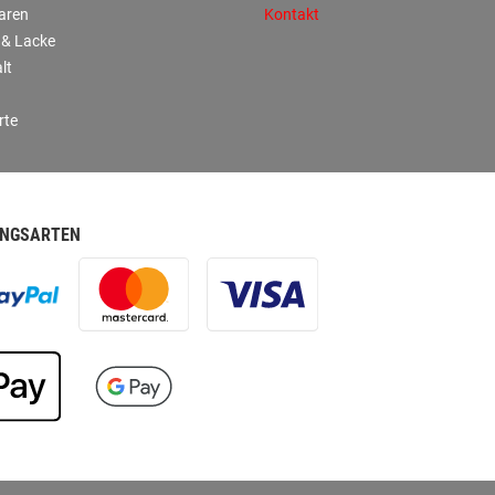
aren
Kontakt
 & Lacke
lt
rte
NGSARTEN