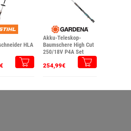
Akku-Teleskop-
chneider HLA
Baumschere High Cut
250/18V P4A Set
€
254,99€