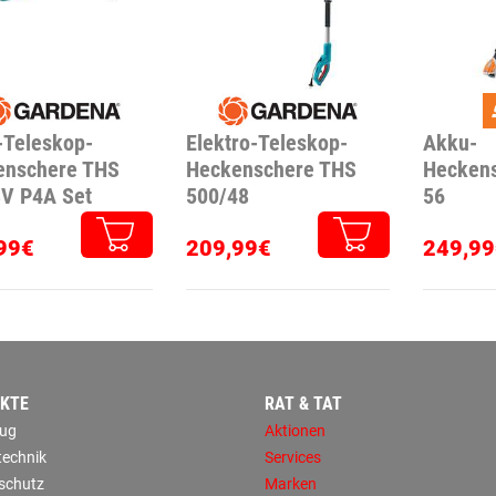
-Teleskop-
Elektro-Teleskop-
Akku-
enschere THS
Heckenschere THS
Heckens
8V P4A Set
500/48
56
99€
209,99€
249,99
KTE
RAT & TAT
ug
Aktionen
technik
Services
sschutz
Marken