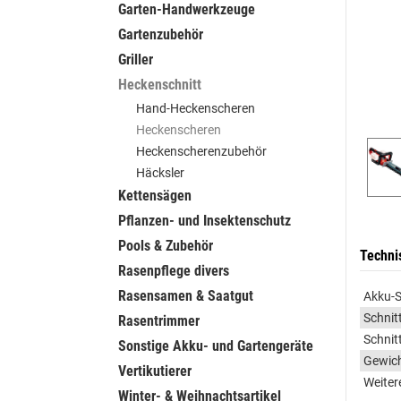
Garten-Handwerkzeuge
Gartenzubehör
Griller
Heckenschnitt
Hand-Heckenscheren
Heckenscheren
Heckenscherenzubehör
Häcksler
Kettensägen
Pflanzen- und Insektenschutz
Pools & Zubehör
Techni
Rasenpflege divers
Rasensamen & Saatgut
Akku-
Schnit
Rasentrimmer
Schnit
Sonstige Akku- und Gartengeräte
Gewic
Vertikutierer
Weiter
Winter- & Weihnachtsartikel