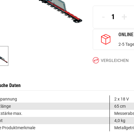
-
+
ONLINE
2-5 Tage
VERGLEICHEN
sche Daten
Spannung
2 x 18 V
tlänge
65 cm
tstärke max.
Messerab
ht
4,0 kg
e Produktmerkmale
Metallgetr