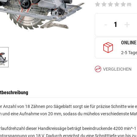
(0)
-
+
ONLINE
2-5 Tage
VERGLEICHEN
tbeschreibung
er Anzahl von 18 Zähnen pro Sägeblatt sorgt sie für präzise Schnitte wie
 und eine Aufnahme von 20 mm, sodass du mühelos verschiedenste Mater
rlaufdrehzahl dieser Handkreissäge beträgt beeindruckende 4200 min^-1 
otorspannung von 18 V. Dadurch erreichst du eine Schnitttiefe von bis 