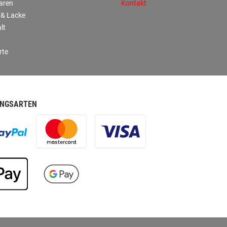
aren
Kontakt
 & Lacke
lt
rte
NGSARTEN