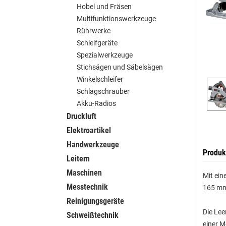
Hobel und Fräsen
Multifunktionswerkzeuge
Rührwerke
Schleifgeräte
Spezialwerkzeuge
Stichsägen und Säbelsägen
Winkelschleifer
Schlagschrauber
Akku-Radios
Druckluft
Elektroartikel
Handwerkzeuge
Produk
Leitern
Maschinen
Mit ein
Messtechnik
165 mm
Reinigungsgeräte
Die Lee
Schweißtechnik
einer M