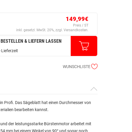
149,99€
Preis / ST
inkl. gesetzl. MwSt. 20%, zzgl. Versandkosten.
 BESTELLEN & LIEFERN LASSEN
 Lieferzeit
WUNSCHLISTE
 ein Profi. Das Sägeblatt hat einen Durchmesser von
ialien bearbeiten kannst.
und der leistungsstarke Bürstenmotor arbeitet mit
zu 54 mm bei einem Winkel von 90° und sogar noch