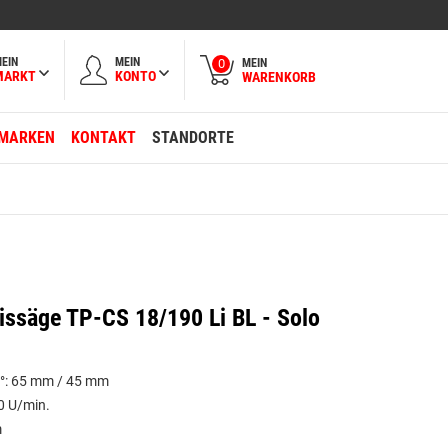
EIN
MEIN
MEIN
0
MARKT
KONTO
WARENKORB
MARKEN
KONTAKT
STANDORTE
ssäge TP-CS 18/190 Li BL - Solo
45°: 65 mm / 45 mm
0 U/min.
m