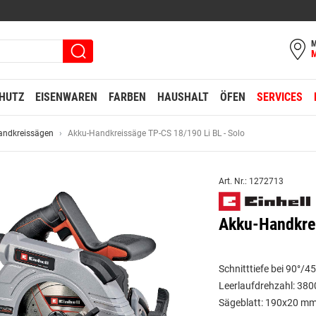
M
HUTZ
EISENWAREN
FARBEN
HAUSHALT
ÖFEN
SERVICES
andkreissägen
Akku-Handkreissäge TP-CS 18/190 Li BL - Solo
Art. Nr.: 1272713
Akku-Handkrei
Schnitttiefe bei 90°/
Leerlaufdrehzahl: 380
Sägeblatt: 190x20 m