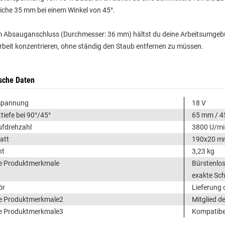
iche 35 mm bei einem Winkel von 45°.
 Absauganschluss (Durchmesser: 36 mm) hältst du deine Arbeitsumgebun
rbeit konzentrieren, ohne ständig den Staub entfernen zu müssen.
sche Daten
Spannung
18 V
tiefe bei 90°/45°
65 mm / 
ufdrehzahl
3800 U/mi
att
190x20 m
ht
3,23 kg
e Produktmerkmale
Bürstenlos
exakte Sch
ör
Lieferung
e Produktmerkmale2
Mitglied d
e Produktmerkmale3
Kompatibel