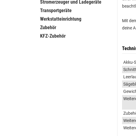
Stromerzeuger und Ladegeräte
beachtl
Transportgeräte
Werkstatteinrichtung
Mit dem
Zubehör
deine A
KFZ-Zubehör
Techni
Akku-
Schnitt
Leerla
Sägebl
Gewic
Weiter
Zubeh
Weiter
Weiter