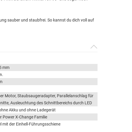
g sauber und staubfrei. So kannst du dich voll auf
45 mm
n.
m
er Motor, Staubsaugeradapter, Parallelanschlag für
nitte, Ausleuchtung des Schnittbereichs durch LED
 ohne Akku und ohne Ladegerät
er Power X-Change Familie
 mit der Einhell-Führungsschiene