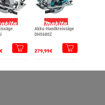
issäge
Akku-Handkreissäge
J
DHS680Z
€
279,99€