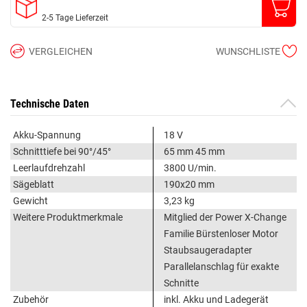
2-5 Tage Lieferzeit
VERGLEICHEN
WUNSCHLISTE
Technische Daten
Akku-Spannung
18 V
Schnitttiefe bei 90°/45°
65 mm 45 mm
Leerlaufdrehzahl
3800 U/min.
Sägeblatt
190x20 mm
Gewicht
3,23 kg
Weitere Produktmerkmale
Mitglied der Power X-Change
Familie Bürstenloser Motor
Staubsaugeradapter
Parallelanschlag für exakte
Schnitte
Zubehör
inkl. Akku und Ladegerät