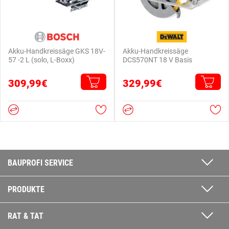
Akku-Handkreissäge GKS 18V-
Akku-Handkreissäge
57 -2 L (solo, L-Boxx)
DCS570NT 18 V Basis
309,99€
329,99€
BAUPROFI SERVICE
PRODUKTE
RAT & TAT