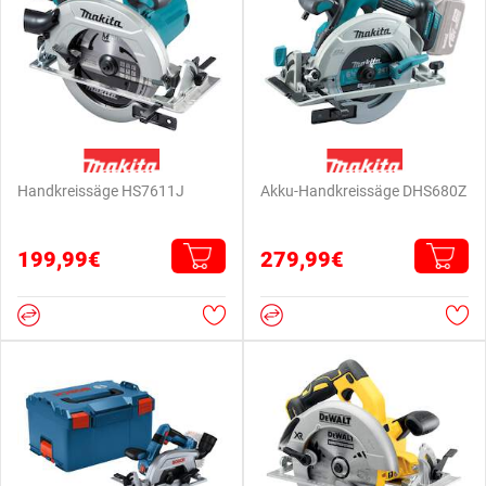
Handkreissäge HS7611J
Akku-Handkreissäge DHS680Z
199,99€
279,99€