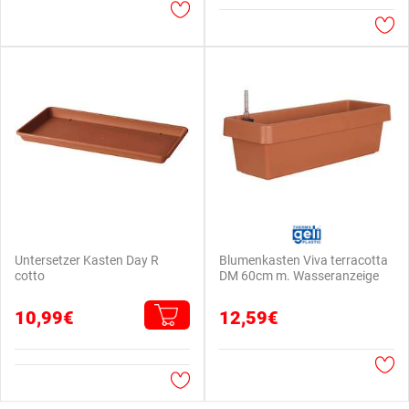
Untersetzer Kasten Day R
Blumenkasten Viva terracotta
cotto
DM 60cm m. Wasseranzeige
10,99€
12,59€