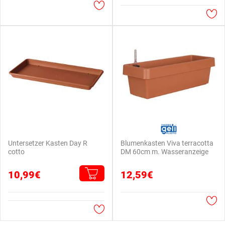
Untersetzer Kasten Day R
Blumenkasten Viva terracotta
cotto
DM 60cm m. Wasseranzeige
10,99€
12,59€