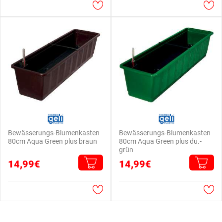
Bewässerungs-Blumenkasten
Bewässerungs-Blumenkasten
80cm Aqua Green plus braun
80cm Aqua Green plus du.-
grün
14,99€
14,99€