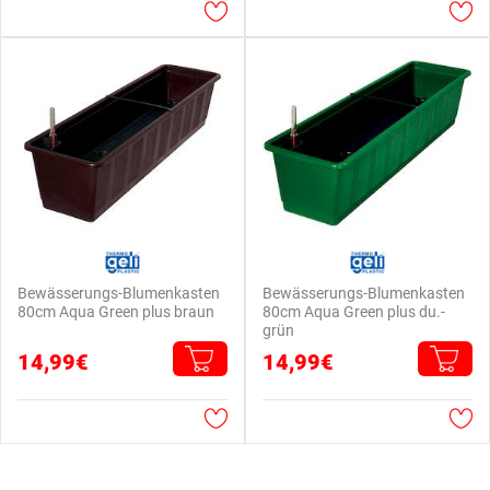
Bewässerungs-Blumenkasten
Bewässerungs-Blumenkasten
80cm Aqua Green plus braun
80cm Aqua Green plus du.-
grün
14,99€
14,99€