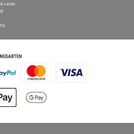
 & Lacke
lt
rte
NGSARTEN