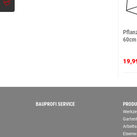
Pflan
60cm
19,9
BAUPROFI SERVICE
PRODU
Werkze
Garten
Arbeit
Eisenw