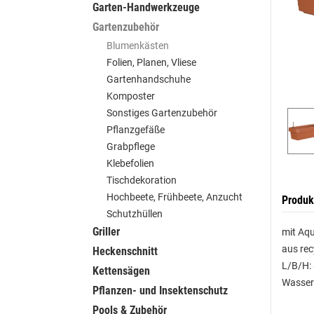
Garten-Handwerkzeuge
Gartenzubehör
Blumenkästen
Folien, Planen, Vliese
Gartenhandschuhe
Komposter
Sonstiges Gartenzubehör
Pflanzgefäße
Grabpflege
Klebefolien
Tischdekoration
Hochbeete, Frühbeete, Anzucht
Produk
Schutzhüllen
Griller
mit Aq
aus rec
Heckenschnitt
L/B/H:
Kettensägen
Wasseri
Pflanzen- und Insektenschutz
Pools & Zubehör