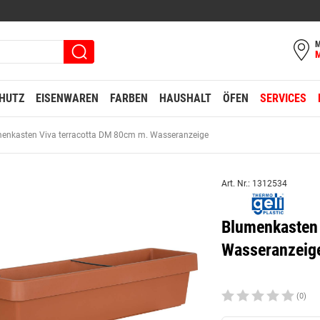
M
HUTZ
EISENWAREN
FARBEN
HAUSHALT
ÖFEN
SERVICES
enkasten Viva terracotta DM 80cm m. Wasseranzeige
Art. Nr.: 1312534
Blumenkasten 
Wasseranzeig
(0)