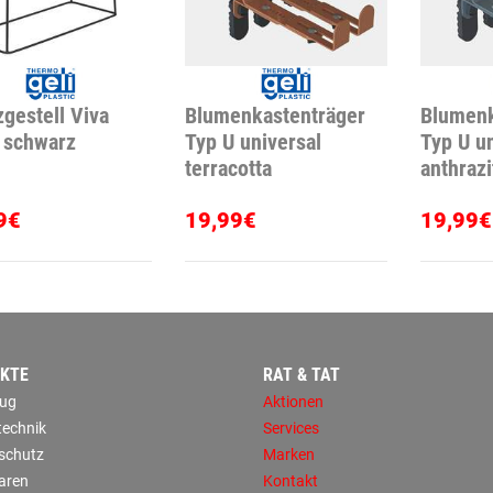
zgestell Viva
Blumenkastenträger
Blumenk
 schwarz
Typ U universal
Typ U un
terracotta
anthrazi
9€
19,99€
19,99€
KTE
RAT & TAT
ug
Aktionen
technik
Services
sschutz
Marken
aren
Kontakt