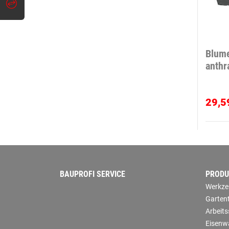
Blume
anthr
29,5
BAUPROFI SERVICE
PRODU
Werkze
Garten
Arbeit
Eisenw