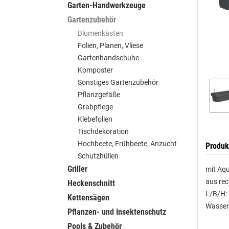
Garten-Handwerkzeuge
Gartenzubehör
Blumenkästen
Folien, Planen, Vliese
Gartenhandschuhe
Komposter
Sonstiges Gartenzubehör
Pflanzgefäße
Grabpflege
Klebefolien
Tischdekoration
Hochbeete, Frühbeete, Anzucht
Produk
Schutzhüllen
Griller
mit Aq
aus rec
Heckenschnitt
L/B/H:
Kettensägen
Wasseri
Pflanzen- und Insektenschutz
Pools & Zubehör