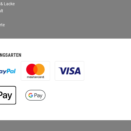
 & Lacke
lt
rte
NGSARTEN