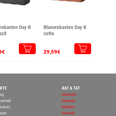
nkasten Day R
Blumenkasten Day R
azit
cotto
9€
29,59€
KTE
RAT & TAT
ug
Aktionen
technik
Services
sschutz
Marken
aren
Kontakt