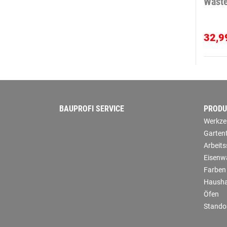
Waste
32,9
BAUPROFI SERVICE
PRODU
Werkze
Garten
Arbeit
Eisenw
Farben
Hausha
Öfen
Stando