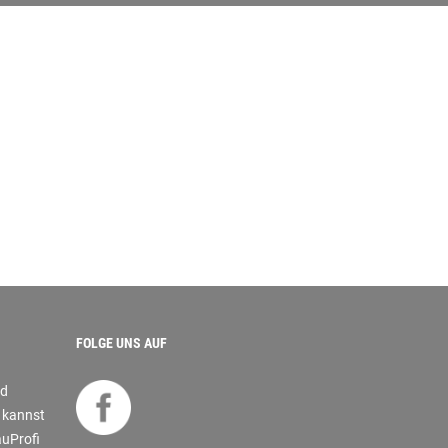
FOLGE UNS AUF
nd
s kannst
auProfi