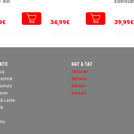
 40l
Edelstah
9€
34,99€
39,99€
KTE
RAT & TAT
ug
Aktionen
technik
Services
sschutz
Marken
aren
Kontakt
 & Lacke
lt
rte