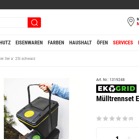
M
HUTZ
EISENWAREN
FARBEN
HAUSHALT
ÖFEN
SERVICES
er 3er a` 25l schwarz
Art. Nr.: 1319248
Mülltrennset 
(0)