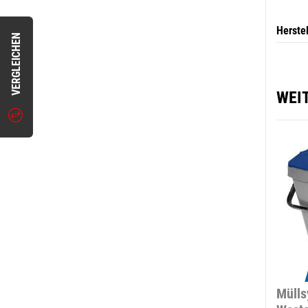
Herste
VERGLEICHEN
WEI
Mülls