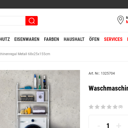
M
HUTZ
EISENWAREN
FARBEN
HAUSHALT
ÖFEN
SERVICES
inenregal Metall 68x25x155cm
Art. Nr.: 1325704
Waschmaschin
(0)
-
+