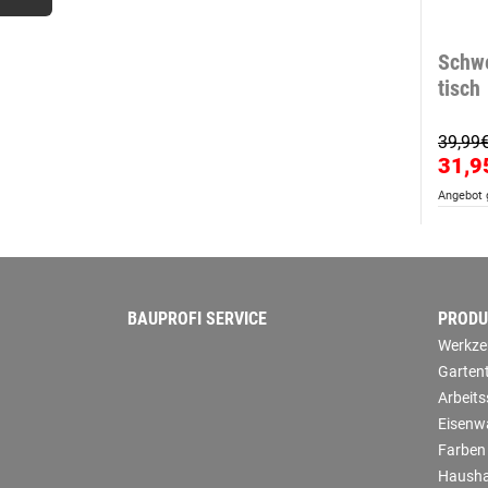
Schwe
tisch
39,99
31,9
Angebot g
BAUPROFI SERVICE
PRODU
Werkze
Garten
Arbeit
Eisenw
Farben
Hausha