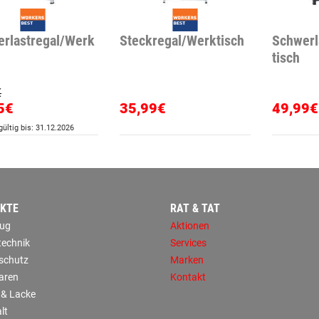
rlastregal/Werk
Steckregal/Werktisch
Schwerl
tisch
€
5€
35,99€
49,99€
ültig bis: 31.12.2026
KTE
RAT & TAT
ug
Aktionen
technik
Services
sschutz
Marken
aren
Kontakt
 & Lacke
lt