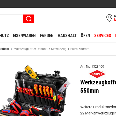
M
HUTZ
EISENWAREN
FARBEN
HAUSHALT
ÖFEN
SERVICES
estückt
Werkzeugkoffer Robust26 Move 22tlg. Elektro 550mm
Art. Nr.: 1328400
Werkzeugkoffe
550mm
Weitere Produktmerkm
22 Markenwerkzeugen