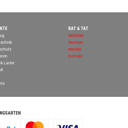
KTE
RAT & TAT
ug
Aktionen
technik
Services
sschutz
Marken
aren
Kontakt
 & Lacke
lt
rte
NGSARTEN