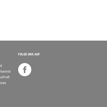
FOLGE UNS AUF
nd
s kannst
auProfi
tores