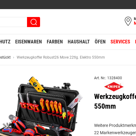
M
HUTZ
EISENWAREN
FARBEN
HAUSHALT
ÖFEN
SERVICES
estückt
Werkzeugkoffer Robust26 Move 22tlg. Elektro 550mm
Art. Nr.: 1328400
Werkzeugkoffe
550mm
Weitere Produktmerkm
22 Markenwerkzeugen