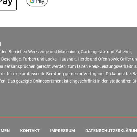
N
in den Bereichen Werkzeuge und Maschinen, Gartengeräte und Zubehör,
 Beschläge, Farben und Lacke, Haushalt, Herde und Öfen sowie Griller u
Qualitätsansprüchen gerecht werden, zum fairen Preis-Leistungsverhältni
 dir für eine umfassende Beratung gerne zur Verfügung. Du kannst bei B
en. Das gezeigte Onlinesortiment ist eingeschränkt in den stationären S
HMEN
KONTAKT
IMPRESSUM
DATENSCHUTZERKLÄRU