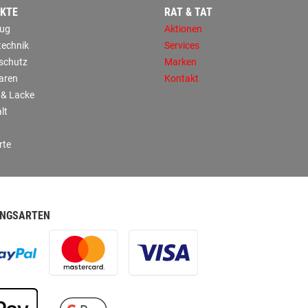
KTE
RAT & TAT
ug
Aktionen
technik
Services
sschutz
Marken
aren
Kontakt
 & Lacke
lt
rte
NGSARTEN