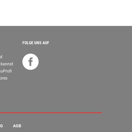
FOLGE UNS AUF
nd
s kannst
auProfi
tores
NG
AGB