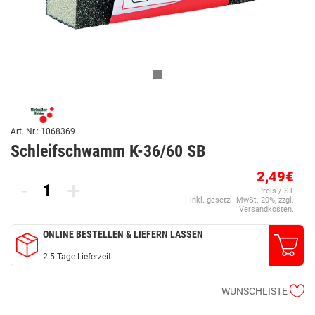
Art. Nr.: 1068369
Schleifschwamm K-36/60 SB
2,49€
-
+
Preis / ST
inkl. gesetzl. MwSt. 20%, zzgl.
Versandkosten.
ONLINE BESTELLEN & LIEFERN LASSEN
2-5 Tage Lieferzeit
WUNSCHLISTE