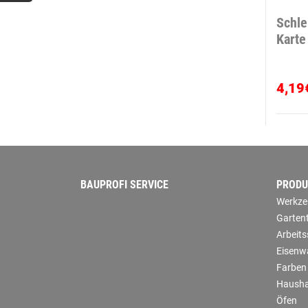
Schle
Karte
4,19
BAUPROFI SERVICE
PRODU
Werkze
Garten
Arbeit
Eisenw
Farben
Hausha
Öfen