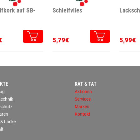
ifkork auf SB-
Schleifvlies
Lacksch
€
5,79€
5,99€
KTE
RAT & TAT
ug
Aktionen
technik
Services
sschutz
Marken
aren
Kontakt
 & Lacke
lt