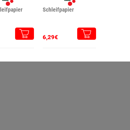
leifpapier
Schleifpapier
6,29€