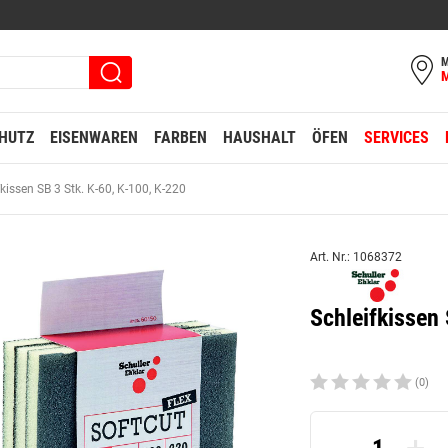
M
HUTZ
EISENWAREN
FARBEN
HAUSHALT
ÖFEN
SERVICES
fkissen SB 3 Stk. K-60, K-100, K-220
Art. Nr.: 1068372
Schleifkissen 
(0)