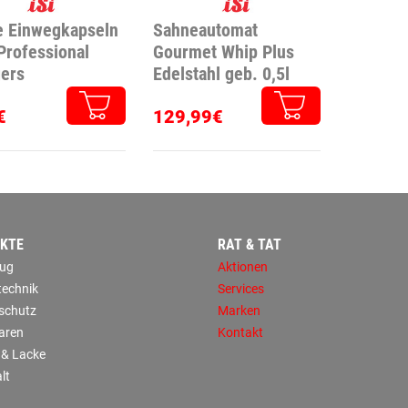
e Einwegkapseln
Sahneautomat
Professional
Gourmet Whip Plus
ers
Edelstahl geb. 0,5l
€
129,99€
KTE
RAT & TAT
ug
Aktionen
technik
Services
sschutz
Marken
aren
Kontakt
 & Lacke
lt