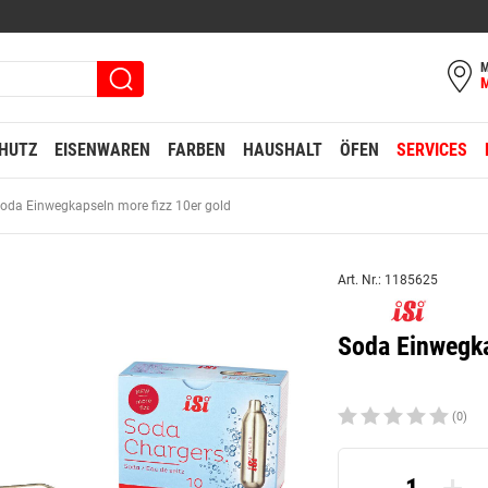
M
HUTZ
EISENWAREN
FARBEN
HAUSHALT
ÖFEN
SERVICES
oda Einwegkapseln more fizz 10er gold
Art. Nr.: 1185625
Soda Einwegka
(0)