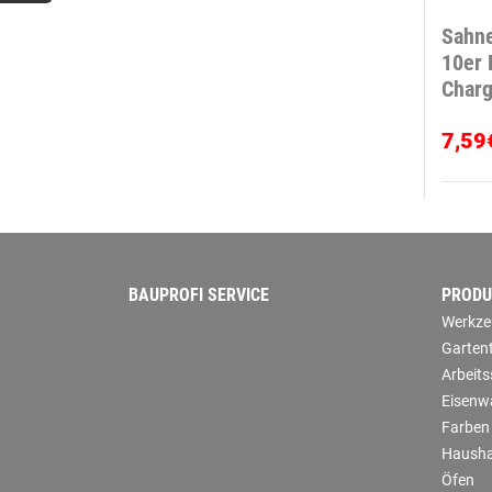
Sahn
10er 
Charg
7,59
BAUPROFI SERVICE
PRODU
Werkze
Garten
Arbeit
Eisenw
Farben
Hausha
Öfen