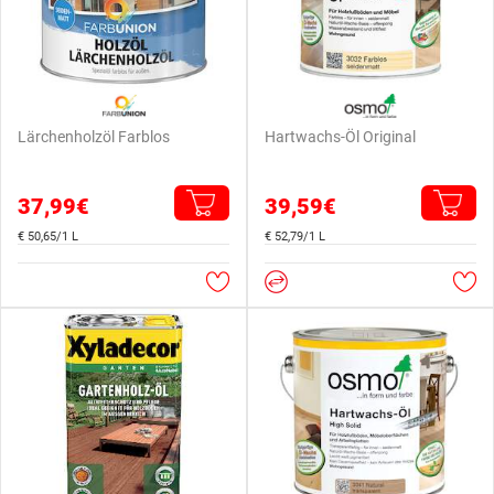
Lärchenholzöl Farblos
Hartwachs-Öl Original
37,99€
39,59€
€ 50,65/1 L
€ 52,79/1 L