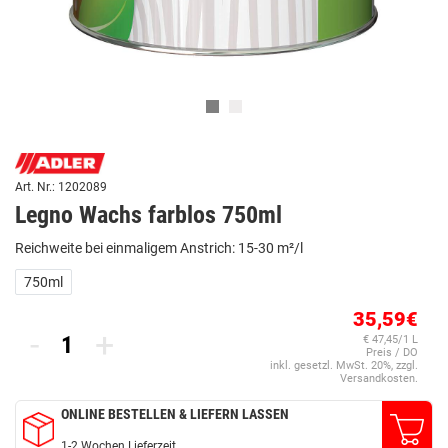
Art. Nr.: 1202089
Legno Wachs farblos 750ml
Reichweite bei einmaligem Anstrich: 15-30 m²/l
750ml
35,59€
-
+
€ 47,45/1 L
Preis / DO
inkl. gesetzl. MwSt. 20%, zzgl.
Versandkosten.
ONLINE BESTELLEN & LIEFERN LASSEN
1-2 Wochen Lieferzeit