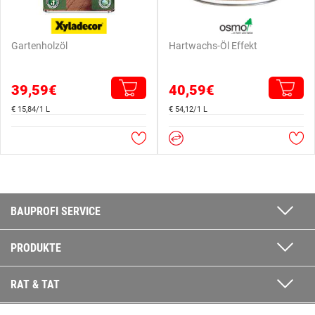
Gartenholzöl
Hartwachs-Öl Effekt
39,59€
40,59€
€ 15,84/1 L
€ 54,12/1 L
BAUPROFI SERVICE
PRODUKTE
RAT & TAT