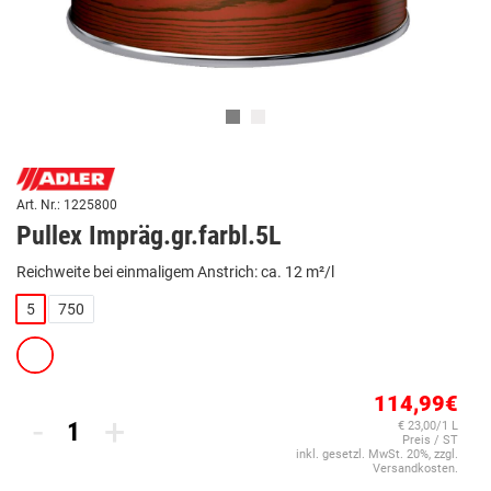
Art. Nr.: 1225800
Pullex Impräg.gr.farbl.5L
Reichweite bei einmaligem Anstrich: ca. 12 m²/l
5
750
114,99€
-
+
€ 23,00/1 L
Preis / ST
inkl. gesetzl. MwSt. 20%, zzgl.
Versandkosten.