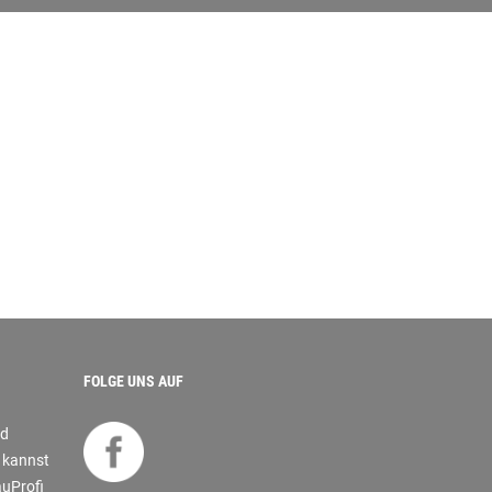
FOLGE UNS AUF
nd
s kannst
auProfi