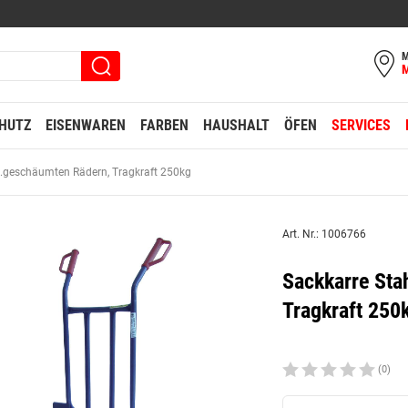
M
HUTZ
EISENWAREN
FARBEN
HAUSHALT
ÖFEN
SERVICES
m.geschäumten Rädern, Tragkraft 250kg
Art. Nr.: 1006766
Sackkarre Sta
Tragkraft 250
(0)