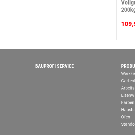
Vollg
200k
109,
BAUPROFI SERVICE
PRODU
Werkze
Garten
Arbeit
Eisenw
Farben
Hausha
Öfen
Stando