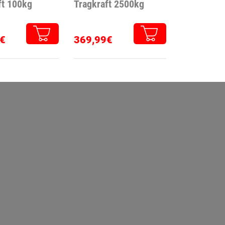
ft 100kg
Tragkraft 2500kg
€
369,99€