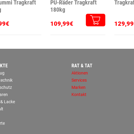
ummi Tragkraft
PU-Räder Tragkraft
Tragkra
g
180kg
99€
109,99€
129,99
KTE
RAT & TAT
ug
Aktionen
technik
Services
sschutz
Marken
aren
Kontakt
 & Lacke
lt
rte