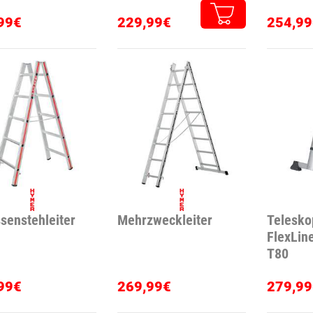
99€
229,99€
254,99
senstehleiter
Mehrzweckleiter
Telesko
FlexLin
T80
99€
269,99€
279,99