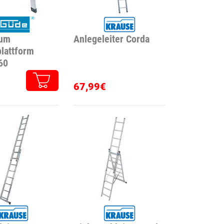
ium
Anlegeleiter Corda
plattform
60
67,99€