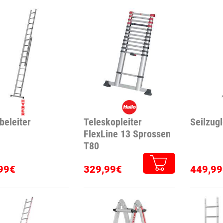
beleiter
Teleskopleiter
Seilzugl
FlexLine 13 Sprossen
T80
99€
329,99€
449,99