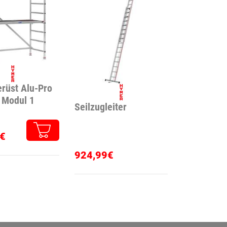
rüst Alu-Pro
 Modul 1
Seilzugleiter
€
924,99€