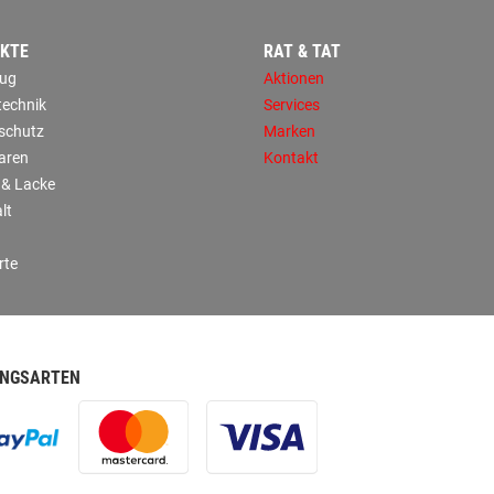
KTE
RAT & TAT
ug
Aktionen
technik
Services
sschutz
Marken
aren
Kontakt
 & Lacke
lt
rte
NGSARTEN