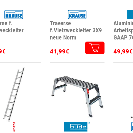
rse f.
Traverse
Alumin
weckleiter
f.Vielzweckleiter 3X9
Arbeits
neue Norm
GAAP 7
9€
41,99€
49,99€