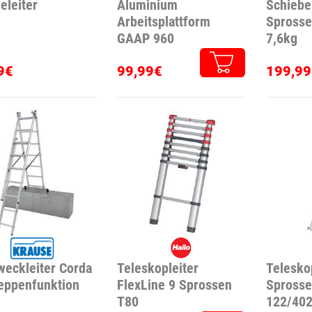
eleiter
Aluminium
Schiebe
Arbeitsplattform
Spross
GAAP 960
7,6kg
9€
99,99€
199,99
weckleiter Corda
Teleskopleiter
Telesko
eppenfunktion
FlexLine 9 Sprossen
Sprosse
T80
122/402