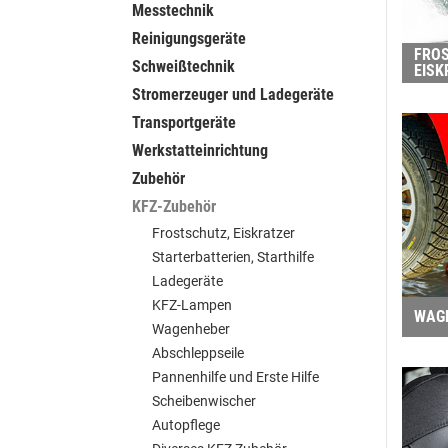
Messtechnik
Reinigungsgeräte
FRO
Schweißtechnik
EISK
Stromerzeuger und Ladegeräte
Transportgeräte
Werkstatteinrichtung
Zubehör
KFZ-Zubehör
Frostschutz, Eiskratzer
Starterbatterien, Starthilfe
Ladegeräte
KFZ-Lampen
WAG
Wagenheber
Abschleppseile
Pannenhilfe und Erste Hilfe
Scheibenwischer
Autopflege