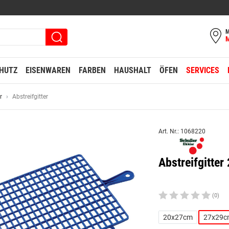
M
HUTZ
EISENWAREN
FARBEN
HAUSHALT
ÖFEN
SERVICES
r
Abstreifgitter
Art. Nr.: 1068220
Abstreifgitte
(0)
20x27cm
27x29c