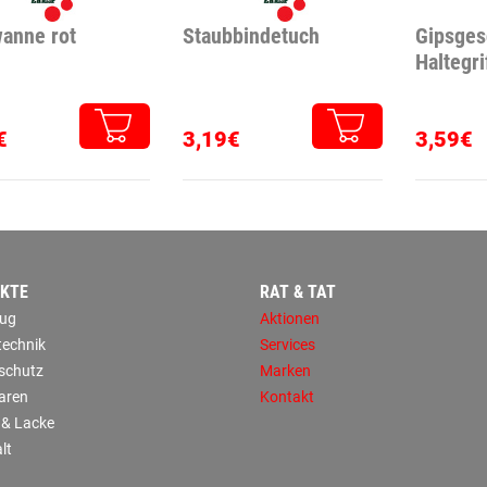
anne rot
Staubbindetuch
Gipsges
Haltegri
€
3,19€
3,59€
KTE
RAT & TAT
ug
Aktionen
technik
Services
sschutz
Marken
aren
Kontakt
 & Lacke
lt