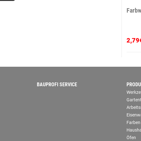
Farbw
2,79
BAUPROFI SERVICE
PRODU
Werkze
Garten
Arbeit
Eisenw
Farben
Hausha
Öfen