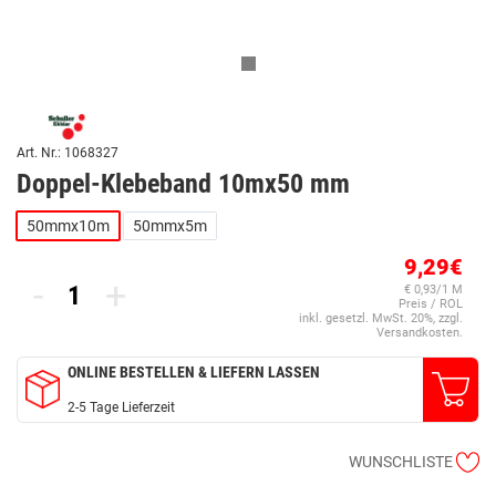
Art. Nr.: 1068327
Doppel-Klebeband 10mx50 mm
50mmx10m
50mmx5m
9,29€
-
+
€ 0,93/1 M
Preis / ROL
inkl. gesetzl. MwSt. 20%, zzgl.
Versandkosten.
ONLINE BESTELLEN & LIEFERN LASSEN
2-5 Tage Lieferzeit
WUNSCHLISTE