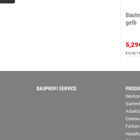
Baut
gelb
5,29
€ 0,16/1
BAUPROFI SERVICE
PRODU
Werkze
Garten
Arbeit
Eisenw
Farben
Hausha