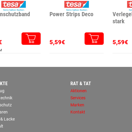
enschutzband
Power Strips Deco
Verlege
stark
€
5,59€
5,59€
 M
KTE
RAT & TAT
ug
Aktionen
technik
Services
sschutz
Marken
aren
Kontakt
 & Lacke
lt