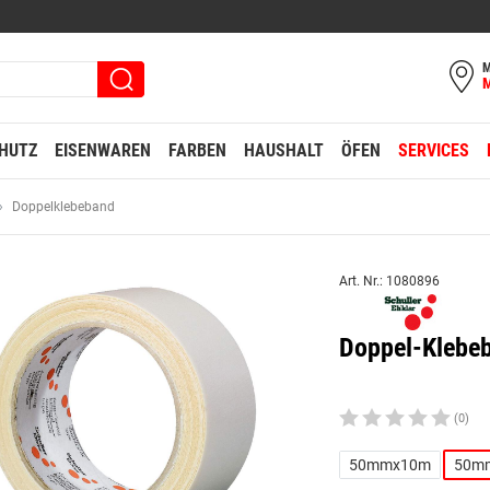
M
HUTZ
EISENWAREN
FARBEN
HAUSHALT
ÖFEN
SERVICES
Doppelklebeband
Art. Nr.: 1080896
Doppel-Kleb
(0)
50mmx10m
50m