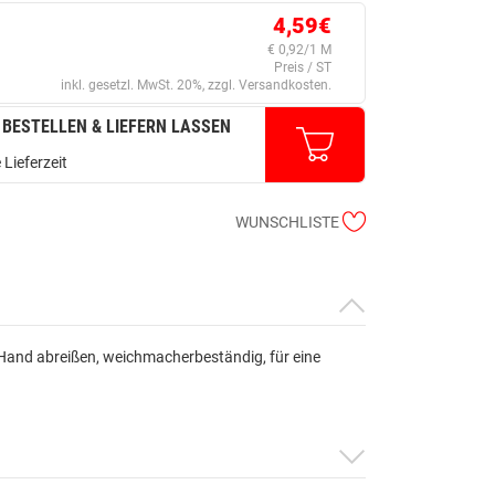
4,59€
€ 0,92/1 M
Preis / ST
inkl. gesetzl. MwSt. 20%, zzgl. Versandkosten.
 BESTELLEN & LIEFERN LASSEN
 Lieferzeit
WUNSCHLISTE
 Hand abreißen, weichmacherbeständig, für eine