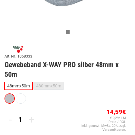
Art. Nr.: 1068333
Gewebeband X-WAY PRO silber 48mm x
50m
48mmx50m
480mmx50m
14,59€
-
+
€ 0,29/1 M
Preis / ROL
inkl. gesetzl. MwSt. 20%, zzgl.
Versandkosten.