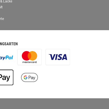
 & Lacke
lt
rte
NGSARTEN