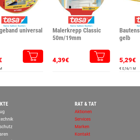
geband universal
Malerkrepp Classic
Bautens
50m/19mm
gelb
€
4,39€
5,29€
 M
€ 0,16/1 M
KTE
RAT & TAT
ug
Aktionen
technik
Services
sschutz
Marken
aren
Kontakt