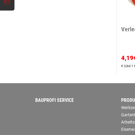
Verle
4,19
€ 0,84/1
BAUPROFI SERVICE
PRODU
Werkze
Garten
Arbeit
Eisenw