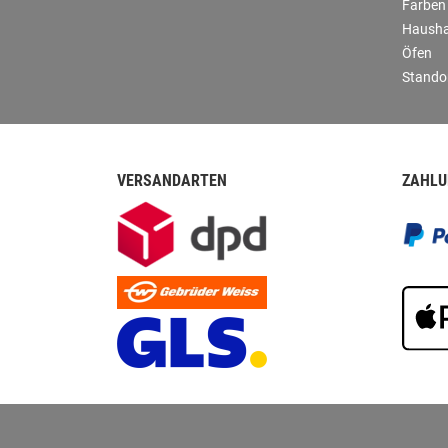
Farben
Hausha
Öfen
Stando
VERSANDARTEN
ZAHLU