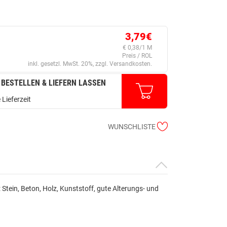
3,79€
€ 0,38/1 M
Preis / ROL
inkl. gesetzl. MwSt. 20%, zzgl. Versandkosten.
 BESTELLEN & LIEFERN LASSEN
 Lieferzeit
WUNSCHLISTE
Stein, Beton, Holz, Kunststoff, gute Alterungs- und