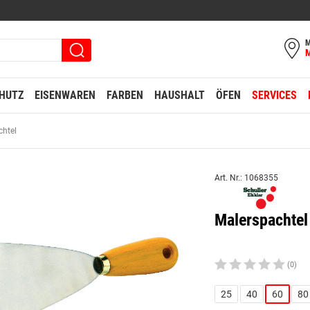
M
HUTZ
EISENWAREN
FARBEN
HAUSHALT
ÖFEN
SERVICES
chtel
Art. Nr.: 1068355
Malerspachte
(0)
25
40
60
80