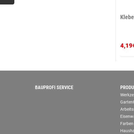
Klebe
4,19
BAUPROFI SERVICE
PRODU
Werkze
Garten
Arbeit
Eisenw
Farben
Hausha