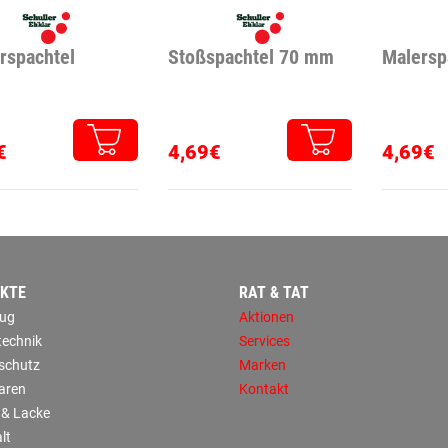
rspachtel
Stoßspachtel 70 mm
Malerspa
€
4,69€
4,69€
KTE
RAT & TAT
ug
Aktionen
technik
Services
sschutz
Marken
aren
Kontakt
 & Lacke
lt