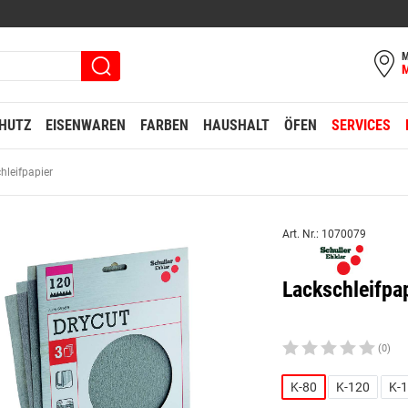
M
HUTZ
EISENWAREN
FARBEN
HAUSHALT
ÖFEN
SERVICES
hleifpapier
Art. Nr.: 1070079
Lackschleifpap
(0)
K-80
K-120
K-