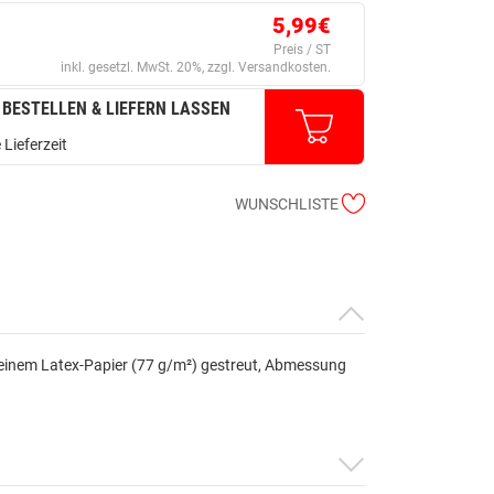
5,99€
Preis / ST
inkl. gesetzl. MwSt. 20%, zzgl. Versandkosten.
 BESTELLEN & LIEFERN LASSEN
 Lieferzeit
WUNSCHLISTE
uf einem Latex-Papier (77 g/m²) gestreut, Abmessung