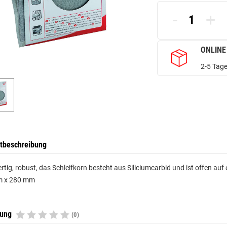
-
+
ONLINE
2-5 Tage
tbeschreibung
tig, robust, das Schleifkorn besteht aus Siliciumcarbid und ist offen a
 x 280 mm
tung
(0)