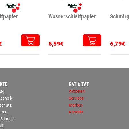
ifpapier
Wasserschleifpapier
Schmirg
€
6,59€
6,79€
KTE
RAT & TAT
ug
Aktionen
technik
Services
sschutz
Marken
aren
Kontakt
 & Lacke
lt