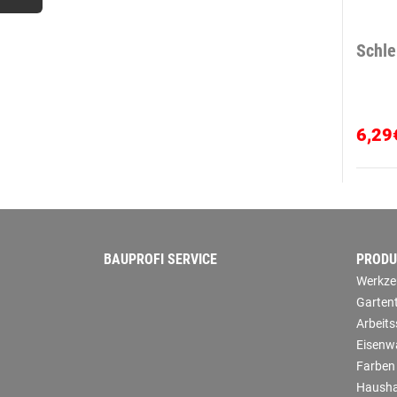
Schle
6,29
BAUPROFI SERVICE
PRODU
Werkze
Garten
Arbeit
Eisenw
Farben
Hausha