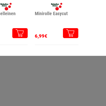
elleinen
Minirolle Easycut
6,99€