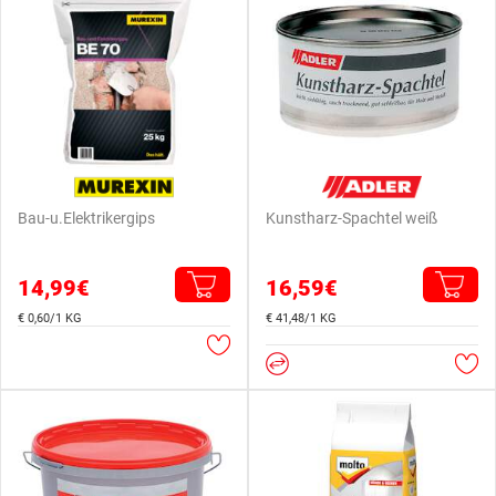
Bau-u.Elektrikergips
Kunstharz-Spachtel weiß
14,99€
16,59€
€ 0,60/1 KG
€ 41,48/1 KG