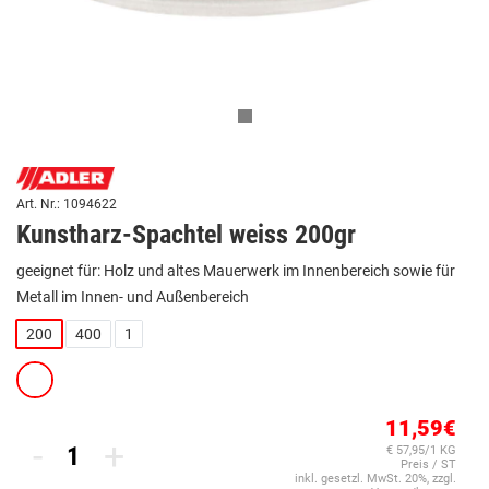
Art. Nr.: 1094622
Kunstharz-Spachtel weiss 200gr
geeignet für: Holz und altes Mauerwerk im Innenbereich sowie für
Metall im Innen- und Außenbereich
200
400
1
11,59€
-
+
€ 57,95/1 KG
Preis / ST
inkl. gesetzl. MwSt. 20%, zzgl.